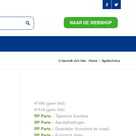
NAAR DE WEBSHOP
U bevindt zich hier:
Home
/
Agritechnica
PAGINA’S
#7496 (geen titel)
#7518 (geen titel)
RP Parts
– Taperlock klembus
RP Parts
– Aandrijfkettingen
RP Parts
– Draaidelen (kunststof en staal)
RP Parts
– Kunststof delen