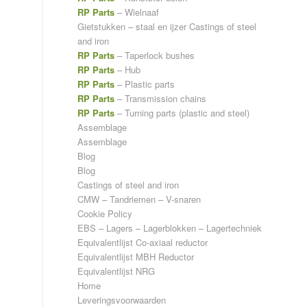
RP Parts
– Wielnaaf
Gietstukken – staal en ijzer
Castings of steel
and iron
RP Parts
– Taperlock bushes
RP Parts
– Hub
RP Parts
– Plastic parts
RP Parts
– Transmission chains
RP Parts
– Turning parts (plastic and steel)
Assemblage
Assemblage
Blog
Blog
Castings of steel and iron
CMW – Tandriemen – V-snaren
Cookie Policy
EBS – Lagers – Lagerblokken – Lagertechniek
Equivalentlijst Co-axiaal reductor
Equivalentlijst MBH Reductor
Equivalentlijst NRG
Home
Leveringsvoorwaarden