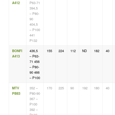
A412
P63-71
394,5
– P80-
90
404,5
– P100
441
P132
BONFI
436,5
155
224
112
ND
182
40
A413
– P63-
71 456
– P80-
90 466
– P100
MTV
352 –
170
225
90
192
180
40
PB83
P80-90
367 –
P100
392 –
P132