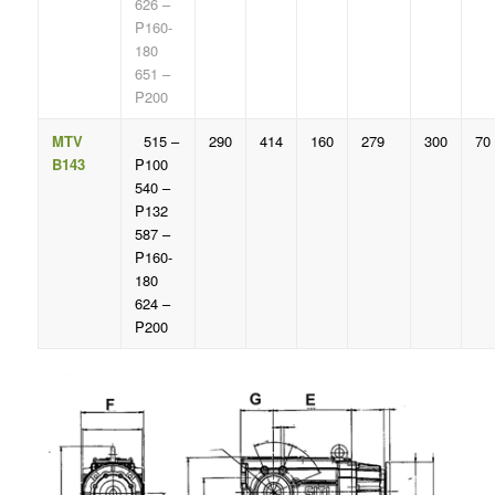
626 –
P160-
180
651 –
P200
MTV
515 –
290
414
160
279
300
70
B143
P100
540 –
P132
587 –
P160-
180
624 –
P200