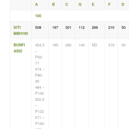
A
B
C
G
E
F
D
100
SITI
508
197
301
112
266
210
50
MBH100
BONFI
454,5
185
280
140
ND
219
50
A502
–
P63-
71
474 –
P80-
90
484 –
P100
520,5
–
P132
571 –
P160-