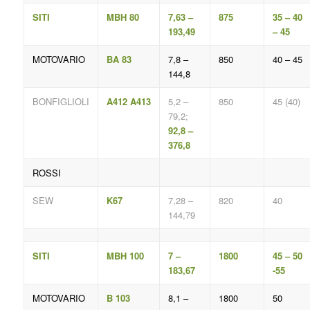
SITI
MBH 80
7,63 –
875
35 – 40
193,49
– 45
MOTOVARIO
BA 83
7,8 –
850
40 – 45
144,8
BONFIGLIOLI
A412 A413
5,2 –
850
45 (40)
79,2;
92,8 –
376,8
ROSSI
SEW
K67
7,28 –
820
40
144,79
SITI
MBH 100
7 –
1800
45 – 50
183,67
-55
MOTOVARIO
B 103
8,1 –
1800
50