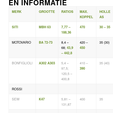
EN INFORMATIE
MERK
GROOTTE
RATIOS
MAX.
HOLLE
KOPPEL
AS
SITI
MBH 63
7,77 –
470
30 – 35
188,36
MOTOVARIO
BA 72-73
8,4 –
420 –
35 (30)
68;
43,9
450
– 442,8
BONFIGLIOLI
A302 A303
5,4 –
410 –
35 (40)
97,5;
390
120,5 –
400,8
ROSSI
SEW
K47
5,81 –
400
35
131,87