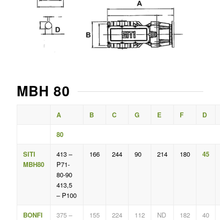
MBH 80
A
B
C
G
E
F
D
80
SITI
413 –
166
244
90
214
180
45
MBH80
P71-
80-90
413,5
– P100
BONFI
375 –
155
224
112
ND
182
40