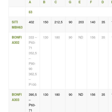
A
B
C
G
E
F
D
63
SITI
402
150
212,5
90
203
140
35
MBH63
BONFI
333 –
130
180
90
ND
156
35
A302
P63-
71
352,5
–
P80-
90
362,5
–
P100
BONFI
390,5
130
180
90
ND
156
35
A303
–
P63-
71