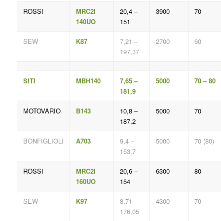
ROSSI
MRC2I
20,4 –
3900
70
140UO
151
SEW
K87
7,21 –
2700
60
197,37
SITI
MBH140
7,65 –
5000
70 – 80
181,9
MOTOVARIO
B143
10,8 –
5000
70
187,2
BONFIGLIOLI
A703
9,4 –
5000
70 (80)
153,7
ROSSI
MRC2I
20,6 –
6300
80
160UO
154
SEW
K97
8,71 –
4300
70
176,05