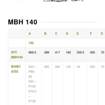
MBH 140
A
B
C
G
E
F
D
140
SITI
669,5
286
417
160
339,5
300
70
MBH140
BONFI
524 –
280
384
155
nd
285
70
A703
P80-
90
534 –
P100
570.5
–
P132