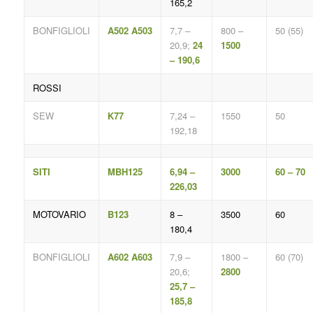
165,2
BONFIGLIOLI
A502 A503
7,7 –
800 –
50 (55)
20,9;
24
1500
– 190,6
ROSSI
SEW
K77
7,24 –
1550
50
192,18
SITI
MBH125
6,94 –
3000
60 – 70
226,03
MOTOVARIO
B123
8 –
3500
60
180,4
BONFIGLIOLI
A602 A603
7,9 –
1800 –
60 (70)
20,6;
2800
25,7 –
185,8