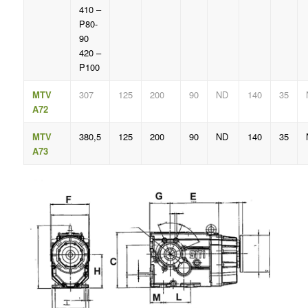
410 –
P80-
90
420 –
P100
MTV
307
125
200
90
ND
140
35
A72
MTV
380,5
125
200
90
ND
140
35
A73