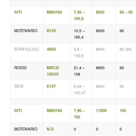
SITI
MBH160
7,56 –
8000
80 – 90
185,8
MOTOVARIO
B153
10,5 –
8000
90
165,4
BONFIGLIOLI
A803
9,8 –
8000
80 (90)
156,8
ROSSI
MRC2I
21,4 –
8900
90
180UO
158
SEW
K107
8,69 –
8000
90
143,47
SITI
MBH180
7,96 –
11000
100
182
MOTOVARIO
N.D.
0
0
0