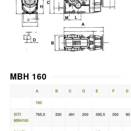
MBH 160
A
B
C
G
E
F
D
160
SITI
765,5
330
491
200
395,5
350
90
MBH160