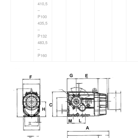
410,5
–
P100
435,5
–
P132
483,5
–
P160