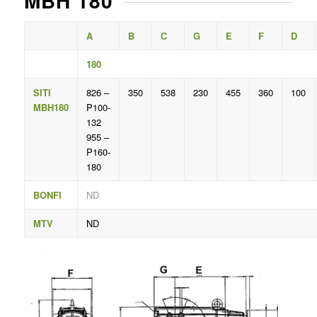
MBH 180
A
B
C
G
E
F
D
180
SITI
826 –
350
538
230
455
360
100
MBH180
P100-
132
955 –
P160-
180
BONFI
ND
MTV
ND