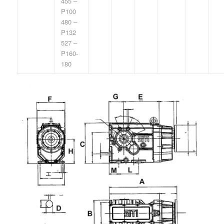
455 –
P100
480 –
P132
527 –
P160-
180