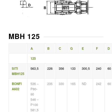
MBH 125
A
B
C
G
E
F
D
125
SITI
563,5
226
356
133
300,5
240
60
MBH125
BONFI
536 –
235
330
165
ND
242
60
A602
P80-
90
546 –
P100
581,5