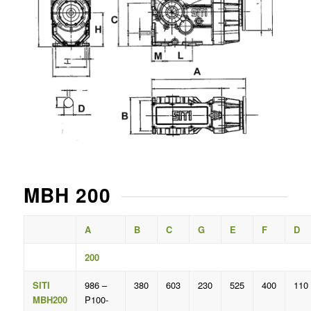
MBH 200
A
B
C
G
E
F
D
200
SITI
986 –
380
603
230
525
400
110
MBH200
P100-