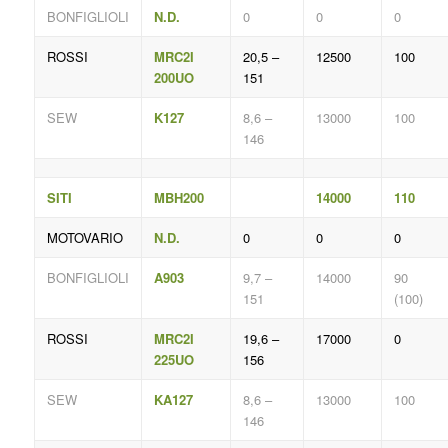
BONFIGLIOLI
N.D.
0
0
0
ROSSI
MRC2I
20,5 –
12500
100
200UO
151
SEW
K127
8,6 –
13000
100
146
SITI
MBH200
14000
110
MOTOVARIO
N.D.
0
0
0
BONFIGLIOLI
A903
9,7 –
14000
90
151
(100)
ROSSI
MRC2I
19,6 –
17000
0
225UO
156
SEW
KA127
8,6 –
13000
100
146