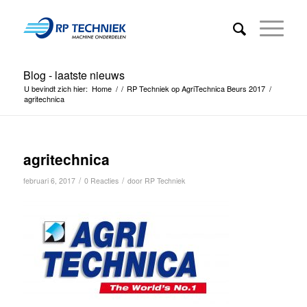
Blog - laatste nieuws
U bevindt zich hier:
Home
/
/
RP Techniek op AgriTechnica Beurs 2017
/
agritechnica
agritechnica
/
/
februari 6, 2017
0 Reacties
door
RP Techniek