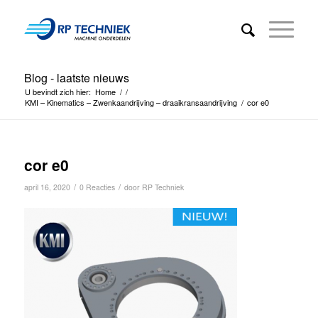
Blog - laatste nieuws
U bevindt zich hier:
Home
/
/
KMI – Kinematics – Zwenkaandrijving – draaikransaandrijving
/
cor e0
cor e0
/
/
april 16, 2020
0 Reacties
door
RP Techniek