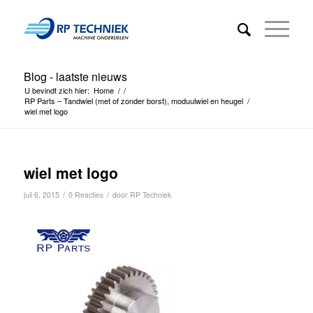
Blog - laatste nieuws
U bevindt zich hier:
Home
/
/
RP Parts – Tandwiel (met of zonder borst), moduulwiel en heugel
/
wiel met logo
wiel met logo
/
/
juli 6, 2015
0 Reacties
door
RP Techniek