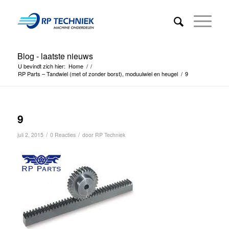
Blog - laatste nieuws
U bevindt zich hier:
Home
/
/
RP Parts – Tandwiel (met of zonder borst), moduulwiel en heugel
/
9
9
/
/
juli 2, 2015
0 Reacties
door
RP Techniek