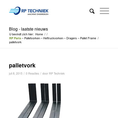
Blog - laatste nieuws
U bevindt zich hier:
Home
/
/
– Palletvorken – Heftruckvorken – Dragers – Pallet Frame
/
RP Parts
palletvork
palletvork
/
/
juli 8, 2015
0 Reacties
door
RP Techniek