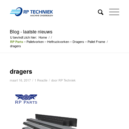
Blog - laatste nieuws
U bevindt zich hier:
Home
/
/
– Palletvorken – Heftruckvorken – Dragers – Pallet Frame
/
RP Parts
dragers
dragers
/
/
maart 16, 2017
1 Reactie
door
RP Techniek