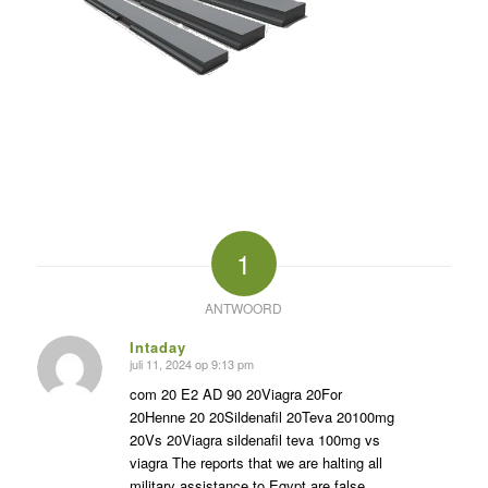
1
ANTWOORD
Intaday
juli 11, 2024 op 9:13 pm
zegt:
com 20 E2 AD 90 20Viagra 20For
20Henne 20 20Sildenafil 20Teva 20100mg
20Vs 20Viagra sildenafil teva 100mg vs
viagra The reports that we are halting all
military assistance to Egypt are false,