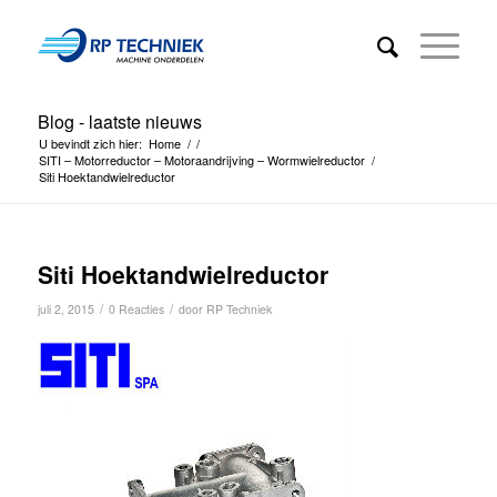
Blog - laatste nieuws
U bevindt zich hier:
Home
/
/
SITI – Motorreductor – Motoraandrijving – Wormwielreductor
/
Siti Hoektandwielreductor
Siti Hoektandwielreductor
/
/
juli 2, 2015
0 Reacties
door
RP Techniek