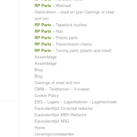
RP Parts
– Wielnaaf
Gietstukken – staal en ijzer
Castings of steel
and iron
RP Parts
– Taperlock bushes
RP Parts
– Hub
RP Parts
– Plastic parts
RP Parts
– Transmission chains
RP Parts
– Turning parts (plastic and steel)
Assemblage
Assemblage
Blog
Blog
Castings of steel and iron
CMW – Tandriemen – V-snaren
Cookie Policy
EBS – Lagers – Lagerblokken – Lagertechniek
Equivalentlijst Co-axiaal reductor
Equivalentlijst MBH Reductor
Equivalentlijst NRG
Home
Leveringsvoorwaarden