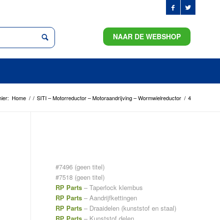
NAAR DE WEBSHOP
ier:
Home
/
/
SITI – Motorreductor – Motoraandrijving – Wormwielreductor
/
4
PAGINA’S
#7496 (geen titel)
#7518 (geen titel)
RP Parts
– Taperlock klembus
RP Parts
– Aandrijfkettingen
RP Parts
– Draaidelen (kunststof en staal)
RP Parts
– Kunststof delen