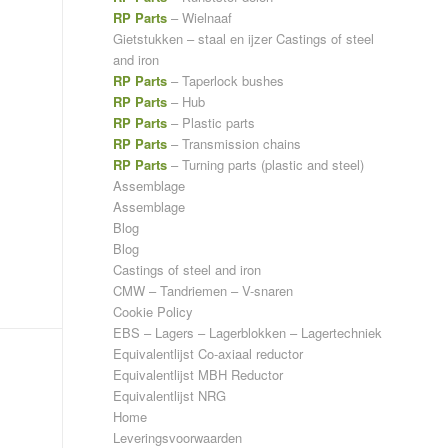
RP Parts
– Wielnaaf
Gietstukken – staal en ijzer
Castings of steel
and iron
RP Parts
– Taperlock bushes
RP Parts
– Hub
RP Parts
– Plastic parts
RP Parts
– Transmission chains
RP Parts
– Turning parts (plastic and steel)
Assemblage
Assemblage
Blog
Blog
Castings of steel and iron
CMW – Tandriemen – V-snaren
Cookie Policy
EBS – Lagers – Lagerblokken – Lagertechniek
Equivalentlijst Co-axiaal reductor
Equivalentlijst MBH Reductor
Equivalentlijst NRG
Home
Leveringsvoorwaarden