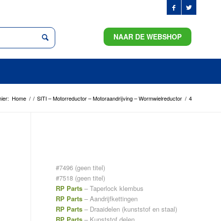
NAAR DE WEBSHOP
ier:
Home
/
/
SITI – Motorreductor – Motoraandrijving – Wormwielreductor
/
4
PAGINA’S
#7496 (geen titel)
#7518 (geen titel)
RP Parts
– Taperlock klembus
RP Parts
– Aandrijfkettingen
RP Parts
– Draaidelen (kunststof en staal)
RP Parts
– Kunststof delen