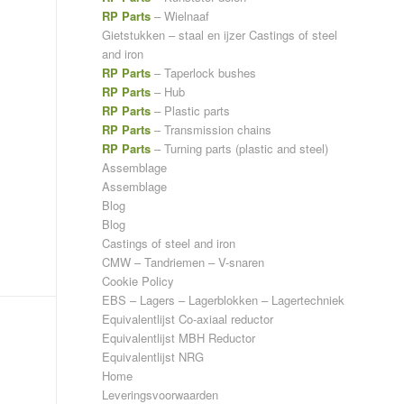
RP Parts
– Wielnaaf
Gietstukken – staal en ijzer
Castings of steel
and iron
RP Parts
– Taperlock bushes
RP Parts
– Hub
RP Parts
– Plastic parts
RP Parts
– Transmission chains
RP Parts
– Turning parts (plastic and steel)
Assemblage
Assemblage
Blog
Blog
Castings of steel and iron
CMW – Tandriemen – V-snaren
Cookie Policy
EBS – Lagers – Lagerblokken – Lagertechniek
Equivalentlijst Co-axiaal reductor
Equivalentlijst MBH Reductor
Equivalentlijst NRG
Home
Leveringsvoorwaarden