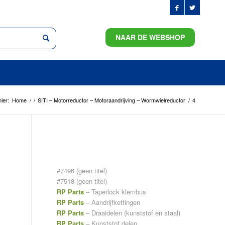
NAAR DE WEBSHOP
ier:
Home
/
/
SITI – Motorreductor – Motoraandrijving – Wormwielreductor
/
4
PAGINA’S
#7496 (geen titel)
#7518 (geen titel)
RP Parts
– Taperlock klembus
RP Parts
– Aandrijfkettingen
RP Parts
– Draaidelen (kunststof en staal)
RP Parts
– Kunststof delen