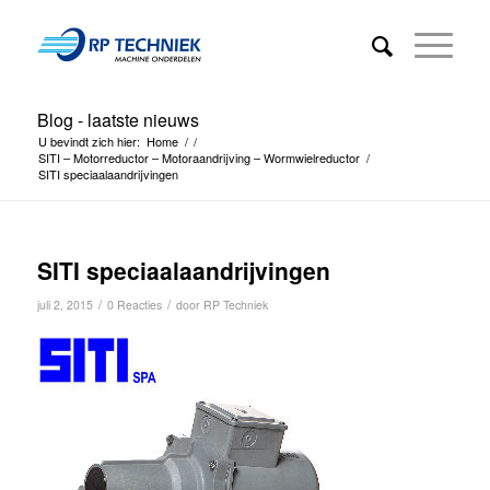
Blog - laatste nieuws
U bevindt zich hier:
Home
/
/
SITI – Motorreductor – Motoraandrijving – Wormwielreductor
/
SITI speciaalaandrijvingen
SITI speciaalaandrijvingen
/
/
juli 2, 2015
0 Reacties
door
RP Techniek