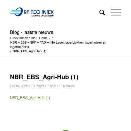
Blog - laatste nieuws
U bevindt zich hier:
Home
/
/
NBR – EBS – SKF – FAG – INA Lager, lagerblokken, lagerhuizen en
lagertechniek
/
NBR_EBS_Agri-Hub (1)
NBR_EBS_Agri-Hub (1)
/
/
juni 16, 2022
0 Reacties
door
RP Techniek
NBR_EBS_Agri-Hub (1)