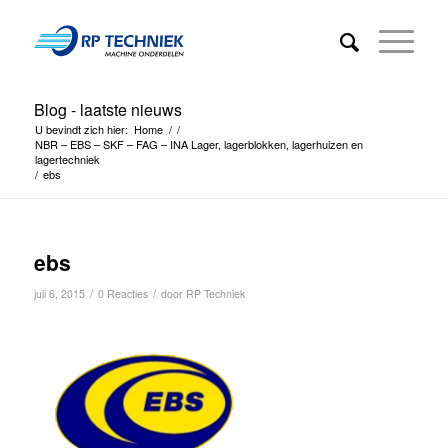
Blog - laatste nieuws
U bevindt zich hier:
Home
/
/
NBR – EBS – SKF – FAG – INA Lager, lagerblokken, lagerhuizen en
lagertechniek
/
ebs
ebs
/
/
juli 6, 2015
0 Reacties
door
RP Techniek