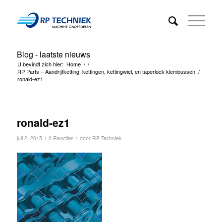
Blog - laatste nieuws
U bevindt zich hier:
Home
/
/
RP Parts – Aandrijfketting, kettingen, kettingwiel, en taperlock klembussen
/
ronald-ez1
ronald-ez1
/
/
juli 2, 2015
0 Reacties
door
RP Techniek