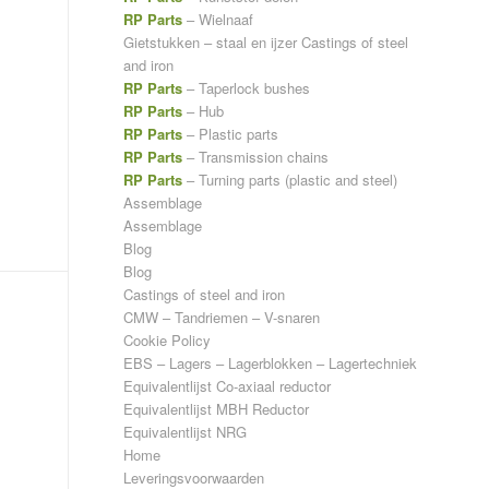
RP Parts
– Wielnaaf
Gietstukken – staal en ijzer
Castings of steel
and iron
RP Parts
– Taperlock bushes
RP Parts
– Hub
RP Parts
– Plastic parts
RP Parts
– Transmission chains
RP Parts
– Turning parts (plastic and steel)
Assemblage
Assemblage
Blog
Blog
Castings of steel and iron
CMW – Tandriemen – V-snaren
Cookie Policy
EBS – Lagers – Lagerblokken – Lagertechniek
Equivalentlijst Co-axiaal reductor
Equivalentlijst MBH Reductor
Equivalentlijst NRG
Home
Leveringsvoorwaarden