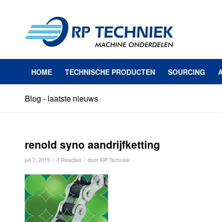
HOME
TECHNISCHE PRODUCTEN
SOURCING
Blog - laatste nieuws
renold syno aandrijfketting
/
/
juli 7, 2015
0 Reacties
door
RP Techniek