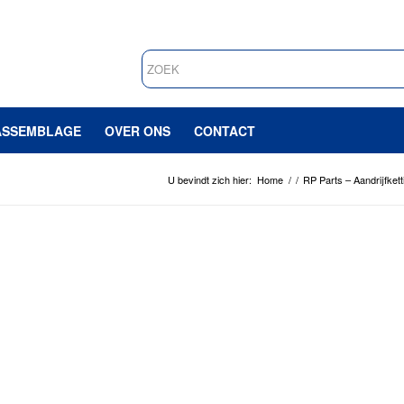
ASSEMBLAGE
OVER ONS
CONTACT
U bevindt zich hier:
Home
/
/
RP Parts – Aandrijfkett