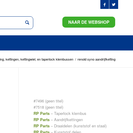
NAAR DE WEBSHOP
ing, kettingen, kettingwiel, en taperlock klembussen
/
renold syno aandrijfketting
PAGINA’S
#7496 (geen titel)
#7518 (geen titel)
RP Parts
– Taperlock klembus
RP Parts
– Aandrijfkettingen
RP Parts
– Draaidelen (kunststof en staal)
RP Parts
– Kunststof delen