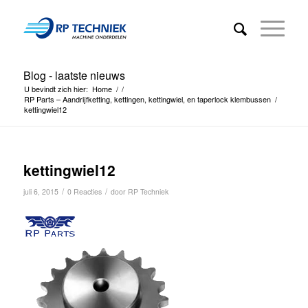
Blog - laatste nieuws
U bevindt zich hier:
Home
/
/
RP Parts – Aandrijfketting, kettingen, kettingwiel, en taperlock klembussen
/
kettingwiel12
kettingwiel12
/
/
juli 6, 2015
0 Reacties
door
RP Techniek