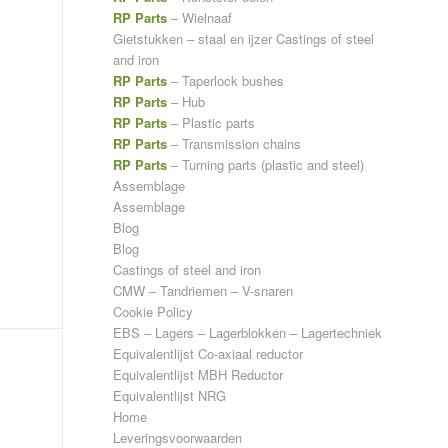
RP Parts
– Wielnaaf
Gietstukken – staal en ijzer
Castings of steel
and iron
RP Parts
– Taperlock bushes
RP Parts
– Hub
RP Parts
– Plastic parts
RP Parts
– Transmission chains
RP Parts
– Turning parts (plastic and steel)
Assemblage
Assemblage
Blog
Blog
Castings of steel and iron
CMW – Tandriemen – V-snaren
Cookie Policy
EBS – Lagers – Lagerblokken – Lagertechniek
Equivalentlijst Co-axiaal reductor
Equivalentlijst MBH Reductor
Equivalentlijst NRG
Home
Leveringsvoorwaarden