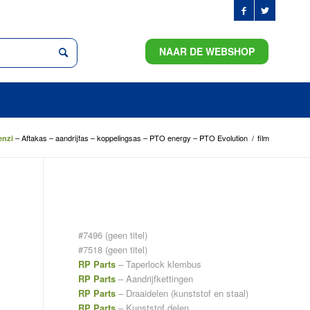
NAAR DE WEBSHOP
– Aftakas – aandrijfas – koppelingsas – PTO energy – PTO Evolution
/
film
enzi
PAGINA’S
#7496 (geen titel)
#7518 (geen titel)
RP Parts
– Taperlock klembus
RP Parts
– Aandrijfkettingen
RP Parts
– Draaidelen (kunststof en staal)
RP Parts
– Kunststof delen