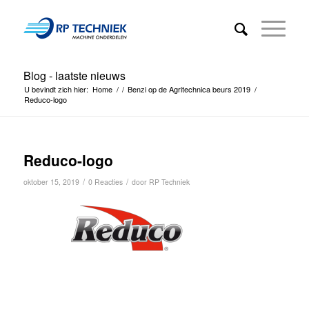
Blog - laatste nieuws
U bevindt zich hier:
Home
/
/
Benzi op de Agritechnica beurs 2019
/
Reduco-logo
Reduco-logo
/
/
oktober 15, 2019
0 Reacties
door
RP Techniek