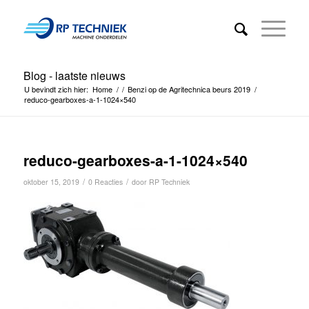
Blog - laatste nieuws
U bevindt zich hier:
Home
/
/
Benzi op de Agritechnica beurs 2019
/
reduco-gearboxes-a-1-1024×540
reduco-gearboxes-a-1-1024×540
/
/
oktober 15, 2019
0 Reacties
door
RP Techniek