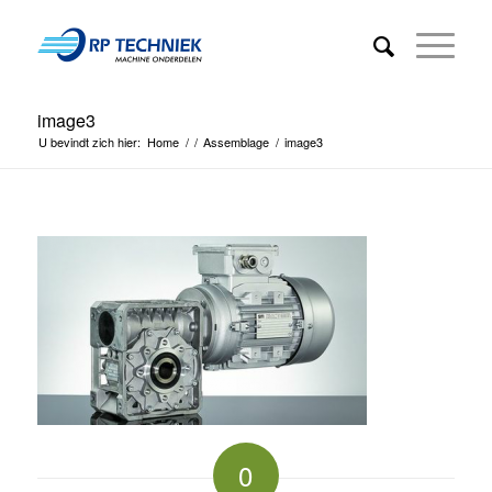
image3
U bevindt zich hier:
Home
/
/
Assemblage
/
image3
0