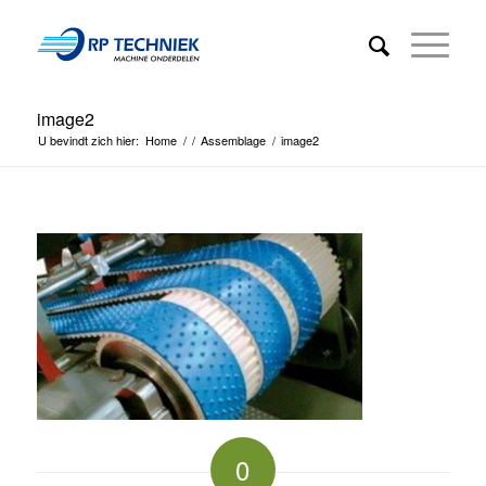
image2
U bevindt zich hier:
Home
/
/
Assemblage
/
image2
0