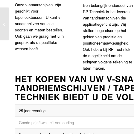
Onze v-snaarschijven zijn
Een belangrijk onderdeel van
geschikt voor
RP Techniek is het leveren
taperlockbussen. U kunt v-
RP Parts – Chains –
van tandriemschijven die
snaarschijven van alle
Sprockets – Taperlock
applicatiegericht zijn. Wij
soorten en maten bestellen.
bushes
stellen hoge eisen op het
Ook gaan we graag met u in
gebied van precisie en
gesprek als u specifieke
positioneernauwkeurigheid.
wensen heeft.
Ook hebt u bij RP Techniek
de mogelijkheid om de
schijven volgens tekening te
laten maken.
HET KOPEN VAN UW V-SNA
TANDRIEMSCHIJVEN / TAP
TECHNIEK BIEDT U DE V
25 jaar ervaring.
Goede prijs/kwaliteit verhouding