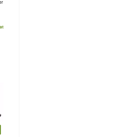
er
at