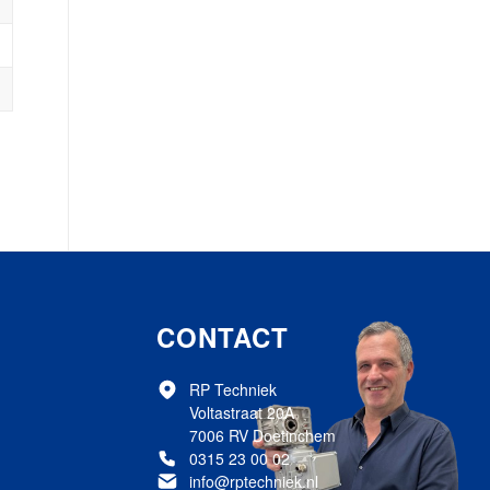
CONTACT
RP Techniek
Voltastraat 20A
7006 RV Doetinchem
0315 23 00 02
info@rptechniek.nl