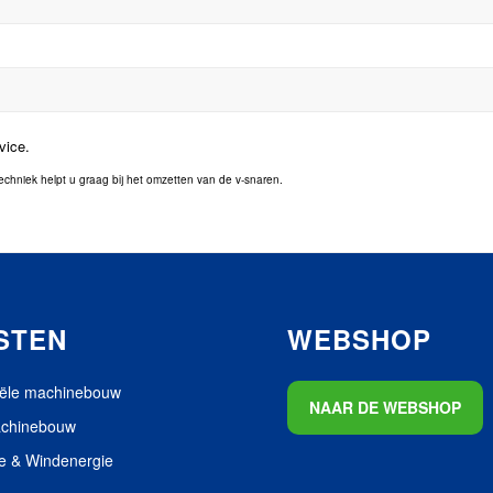
vice.
chniek helpt u graag bij het omzetten van de v-snaren.
STEN
WEBSHOP
iële machinebouw
NAAR DE WEBSHOP
achinebouw
e & Windenergie