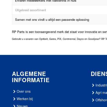
Ervaren medewerkers met vakkennis in huis
Uitgebreid assortiment
Samen met ons vindt u altijd een passende oplossing
RP Parts is een toonaangevend merk dat staat voor innovatie en ser
Gebruikt u v-snaren van Optibelt, Gates, PIX, Continental, Dayco en Goodyear? RP Te
ALGEMENE
DIEN
INFORMATIE
Industr
Over ons
Agri m
Werken bij
Offshor
Nieuws